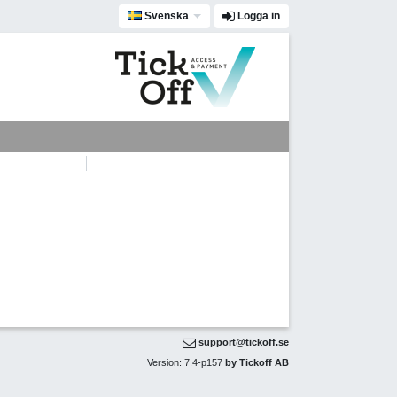
Svenska
Logga in
support@tickoff.se
Version: 7.4-p157
by Tickoff AB